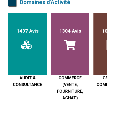
Domaines d'Activité
1437 Avis
1304 Avis
1017 
AUDIT &
COMMERCE
GESTI
CONSULTANCE
(VENTE,
COMPTABI
FOURNITURE,
R
ACHAT)