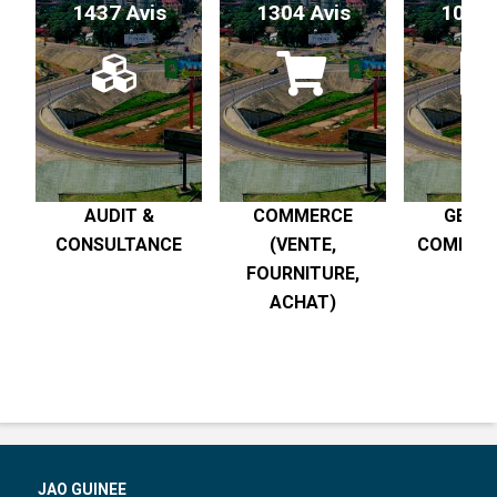
1437 Avis
1304 Avis
1017 
AUDIT &
COMMERCE
GESTI
CONSULTANCE
(VENTE,
COMPTABI
FOURNITURE,
R
ACHAT)
JAO GUINEE