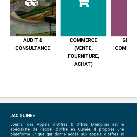
AUDIT &
COMMERCE
GESTI
CONSULTANCE
(VENTE,
COMPTABI
FOURNITURE,
R
ACHAT)
JAO GUINEE
Journal des Appels d'Offres & Offres D'emplois est le
spécialiste de l'appel d'offre en Guinée. Il propose une
plateforme unique qui donne accès aux appels d'offres et